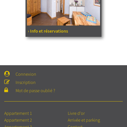
› Info et réservations
Connexion
Inscription
Mot de passe oublié ?
Appartement 1
Livre d'or
Appartement 2
Arrivée et parking
Appartement 3
Contact