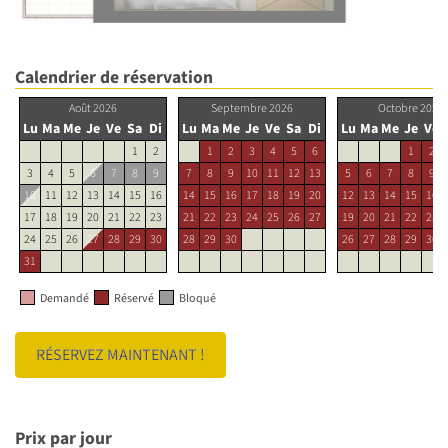
Calendrier de réservation
Août 2026
Septembre 2026
Octobre 2026
Lu
Ma
Me
Je
Ve
Sa
Di
Lu
Ma
Me
Je
Ve
Sa
Di
Lu
Ma
Me
Je
Ve
1
2
1
2
3
4
5
6
1
2
3
4
5
6
7
8
9
7
8
9
10
11
12
13
5
6
7
8
9
10
11
12
13
14
15
16
14
15
16
17
18
19
20
12
13
14
15
16
17
18
19
20
21
22
23
21
22
23
24
25
26
27
19
20
21
22
23
24
25
26
27
28
29
30
28
29
30
26
27
28
29
30
31
Demandé
Réservé
Bloqué
RÉSERVEZ MAINTENANT !
Prix par jour