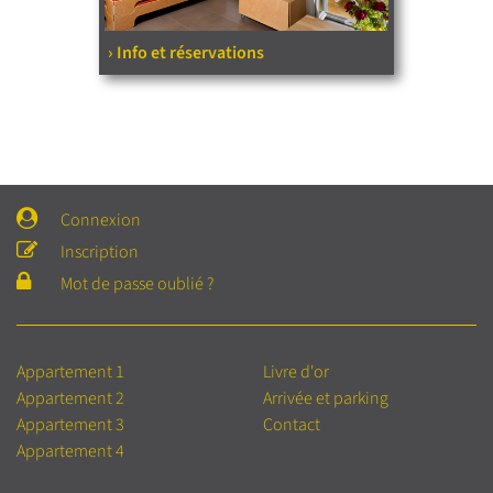
› Info et réservations
Connexion
Inscription
Mot de passe oublié ?
Appartement 1
Livre d'or
Appartement 2
Arrivée et parking
Appartement 3
Contact
Appartement 4