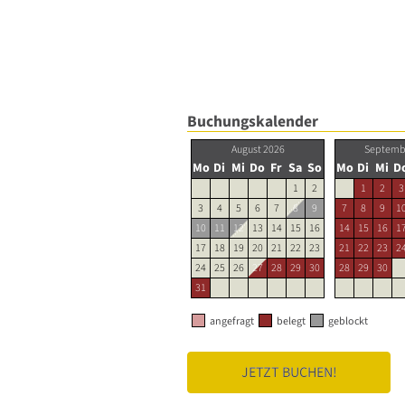
Buchungskalender
August 2026
Septemb
Mo
Di
Mi
Do
Fr
Sa
So
Mo
Di
Mi
D
1
2
1
2
3
3
4
5
6
7
8
9
7
8
9
1
10
11
12
13
14
15
16
14
15
16
1
17
18
19
20
21
22
23
21
22
23
2
24
25
26
27
28
29
30
28
29
30
31
angefragt
belegt
geblockt
JETZT BUCHEN!