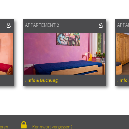
APPARTEMENT 2
APPA
› Info & Buchung
› Inf
ieren
Kennwort vergessen?